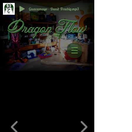
Guacamayo - Danit Treubig.mp3